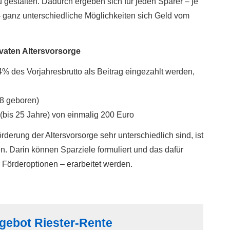
 gestalten. Dadurch ergeben sich für jeden Sparer – je
– ganz unterschiedliche Möglichkeiten sich Geld vom
aten Alters­vorsorge
 des Vorjahresbrutto als Beitrag eingezahlt werden,
8 geboren)
(bis 25 Jahre) von einmalig 200 Euro
erung der Alters­vorsorge sehr unterschiedlich sind, ist
. Darin können Sparziele formuliert und das dafür
 Förderoptionen – erarbeitet werden.
gebot Riester-Rente