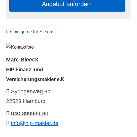
An­ge­bot an­for­dern
Ich bin gerne für Sie da:
Marc Bleeck
HIP Finanz- und
Ver­sicherungs­makler e.K
Syringenweg 8b
22523 Hamburg
040-399939-80
info@hip-makler.de