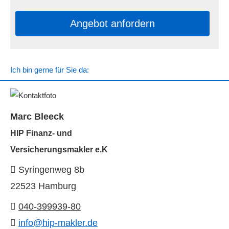
An­ge­bot an­for­dern
Ich bin gerne für Sie da:
Marc Bleeck
HIP Finanz- und
Ver­sicherungs­makler e.K
Syringenweg 8b
22523 Hamburg
040-399939-80
info@hip-makler.de